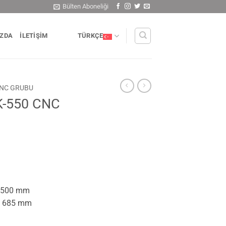
Bülten Aboneliği
IZDA
İLETIŞIM
TÜRKÇE
NC GRUBU
-550 CNC
: 500 mm
: 685 mm