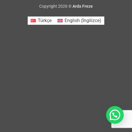
Copyright 2026 ©
Arda Freze
Türkçe
English
(
İngilizce
)